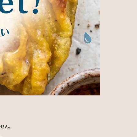
せん。
。